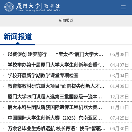
新闻报道
新闻报道
以赛促创 逐梦前行——“宝太杯”厦门大学大学生创新大赛（2026）落幕
06月08日
学校举办第十届厦门大学大学生创新年会暨“安踏创新专项奖励基金”与“德贞社会课堂基金”表彰大会、“宝太杯”厦门大学大学生创新大赛（2026）启动仪式
04月07日
学校开展新学期教学课堂专项检查
03月04日
教育部教材研究重大项目“面向拔尖创新人才培养的课程教材体系建设研究”开题报告会在厦门大学顺利召开
01月09日
厦门大学29门课程入选第三批国家级一流本科课程
12月29日
厦大本科生团队斩获国际遗传工程机器大赛（iGEM）第15枚金奖
11月11日
中国国际大学生创新大赛（2025）东南亚区域赛暨中国—马来西亚青年创新大赛成功举办
07月25日
万余名毕业生扬帆远航 校长寄语：找寻“智驱生长”的四重密码
06月30日