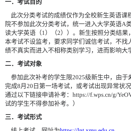
一
．
考试目的
此次
分类
考试的成绩仅作为全校新生英语课
院不参加此次分类考试，统一进入大学英语
A
读大学英语（
1
）（
2
））。新生按照
分类
结果
本考试不设监考，要求同学们诚信考试，不找
绩不真实而进入不相称
类别
学习，进而影响大
二．考试对象
参加此次补考的学生限
2025
级新生中，由于
完成
8
月
20
日第一场考试，或考试出现异常状
通过以下链接申请补考：
https://f.wps.cn/g/Y
试的学生不得参加补考。
）
三．
考试形式
线上考试，网址为
https://lnt.xmu.edu.cn
。