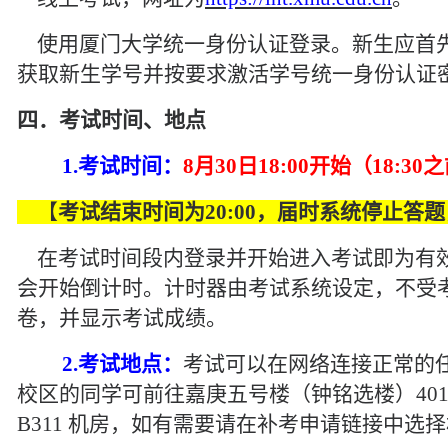
使用厦门大学统一身份认证登录。新生应首
获取新生学号并按要求激活学号统一身份认证
四．
考试时间
、
地点
1.
考试
时间
：
8
月
30
日
1
8
:00
开始
（
18:30
之
【
考试结束时间为
20:00
，届时系统停止答题
在考试时间段内登录并开始进入考试即为有
会开始倒计时。计时器由考试系统设定，不受
卷，并显示考试成绩。
2.
考试地点：
考试可以在网络连接正常的
校区的同学可前往嘉庚五号楼（钟铭选楼）
40
B311
机房，如有需要请在补考申请链接中选择