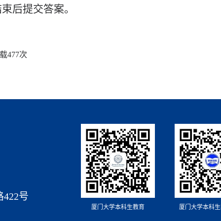
结束后提交答案。
载
477
次
422号
厦门大学本科生教育
厦门大学本科生