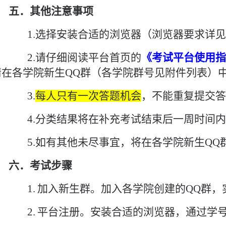
五．
其他注意事项
1.
选择安装合适的
浏览器（浏览器要求详见
2.
请仔细阅读平台首页的
《考试平台使用指
请在各学院新生
QQ
群（各学院群号见附件列表）
3.
每人只有一次答题机会
，不能重复提交答
4.
分类
结果将在补充考试结束后一周时间内
5
.
如有其他未尽事宜，将在各学院新生
QQ
六．
考试步骤
1.
加入新生群。加入各学院创建的
QQ
群，
2.
平台注册。安装合适的浏览器，通过学