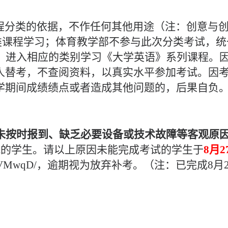
程
分类
的依据，不作任何其他用途（注：创意与
类课程学习；体育教学部不参与此次分类考试，统
，进入相应的
类别
学习《大学英语》系列课程。
人替考，不查阅资料，以真实水平参加考试。因
学期间成绩绩点或者造成其他问题的，后果自负
未按时报到、缺乏必要设备或技术故障等客观原
况的学生。请以上原因未能完成考试的学生于
8
月
2
eOVMwqD/
，逾期视为放弃补考。
（注：
已完成
8
月