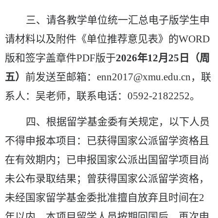
三、请各教学单位统一汇总电子版学生申
请材料以及附件《单位推荐意见表》的
WORD
版和签字盖章件
PDF
版于
2026
年
12
月
25
日（周
五）
前发送至邮箱：
enn2017@xmu.edu.cn
，联
系人：吴老师，联系电话：
0592-2182252
。
四、根据留学基金委有关规定，以下人员
不得申报本项目：已获得国家公派留学资格且
在有效期内；已申报国家公派出国留学项目尚
未公布录取结果；曾获得国家公派留学资格，
未经国家留学基金委批准擅自放弃且时间在
2
年以内。本项目留学人员按期回国后，再次申