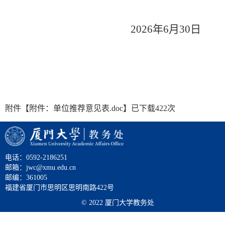
2026
年
6
月
30
日
附件【
附件：单位推荐意见表.doc
】已下载
422
次
电话：0592-2186251
邮箱：jwc@xmu.edu.cn
邮编：361005
福建省厦门市思明区思明南路422号
© 2022 厦门大学教务处