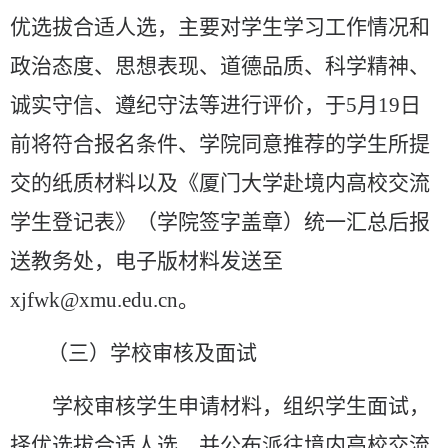
优选拔合适人选，
主要对学生学习工作情况和
政治态度、思想表现、道德品质、科学精神、
诚实守信、遵纪守法等进行评价，
于
5
月
19
日
前将符合报名条件、
学院
同意推荐
的学生所提
交的纸质材料以及《厦门大学赴境内高校交流
学生登记表》（学院签字盖章）统一汇总后报
送教务处，电子版材料发送至
xjfwk
@
xmu
.
edu
.
cn
。
（三）学校审核及面试
学校
审核
学生申请材料，组织学生面试，
择优选拔合适人选，并
公布派往境内高校交流