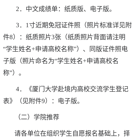
2
．
中文成绩单：纸质版、电子版。
3
．
1
寸近期免冠证件照（照片标准详见附
件
8
）：纸质照片
3
张（纸质照片背面请注明
“
学生姓名
+
申请高校名称
”
）、同版证件照电
子版（照片命名为
“
学生姓名
+
申请高校名
称
”
）。
4
．
《厦门大学赴境内高校交流学生登记
表》（见附件
9
）：电子版。
（二）学院推荐
请各
单位
在组织学生自愿报名基础上，择