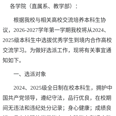
各学院
（直属系、教学部）
：
根据我校与相关高校交流培养本科生协
议，
2026
-
2027
学年
第一学期
我校将从
2024
、
2025
级本科生中选拔优秀学生到
境
内合作高校
交流学习。为做好选派工作，现将有关事宜通
知如下。
一、选派对象
2024
、
2025
级全日制在校本科生，
拥护中
国共产党领导，
遵纪守法，品行优良，在校期
间无违法和
违纪
处分记录
；
身心健康；成绩良